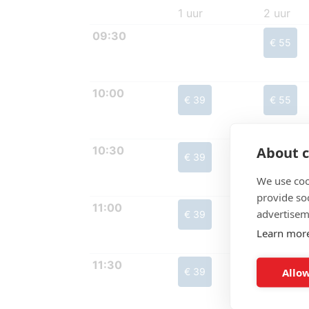
1 uur
2 uur
09:30
€ 55
10:00
€ 39
€ 55
About c
10:30
€ 39
€ 55
We use coo
provide so
11:00
advertisem
€ 39
€ 55
Learn mor
11:30
Allow
€ 39
€ 55