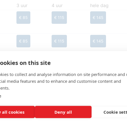
3 uur
4 uur
hele dag
€ 85
€ 115
€ 145
€ 85
€ 115
€ 145
ookies on this site
€ 85
€ 115
€ 145
kies to collect and analyse information on site performance and 
cial media features and to enhance and customise content and
ents.
€ 85
€ 115
€ 145
e
 all cookies
Deny all
Cookie set
€ 85
€ 115