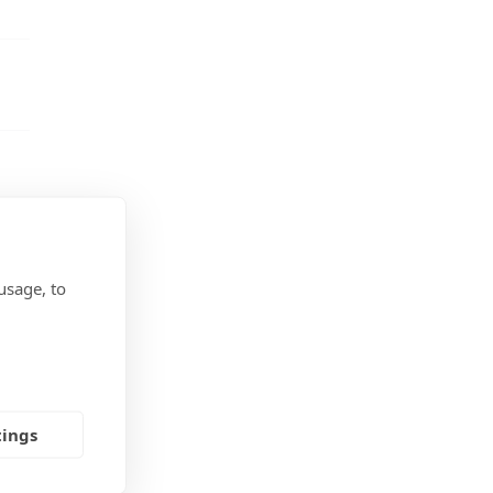
usage, to
tings