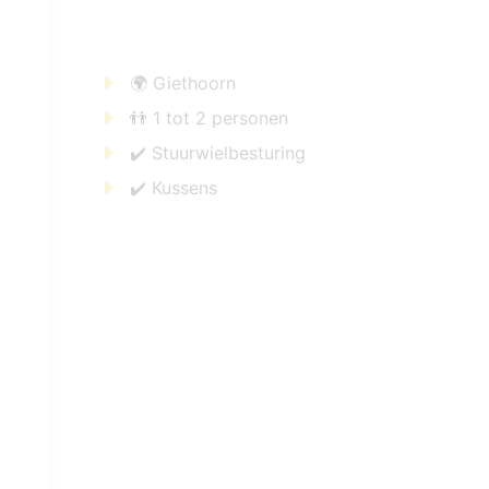
🌍 Giethoorn
👬 1 tot 2 personen
✔️ Stuurwielbesturing
✔️ Kussens