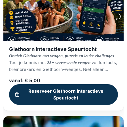
Giethoorn Interactieve Speurtocht
Ontdek Giethoorn met vragen, puzzels en leuke challenges
Test je kennis met
vol fun facts,
25+ verrassende vragen
breinbrekers en Giethoorn-weetjes. Niet alleen
testen… je ontdekt onderweg ook allemaal
verrassende
vanaf: € 5,00
! Speel waar en hoe je wilt: tijdens een
antwoorden
boottocht, wandeling of gewoon gezellig samen. Ga
Reserveer Giethoorn Interactieve
solo, strijd 1-op-1 of neem het met teams (of zelfs
Speurtocht
bootjes!) tegen elkaar op. Bekijk na afloop direct je
score en ontdek jouw plek op de ranglijst.
Speel,
ontdek en verras jezelf: hoeveel weet jij écht van
Giethoorn?
Deze leuke puzzeltocht is te spelen in het