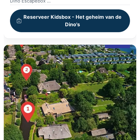
Dino Escapebox
Leuke puzzels en opdrachten
Inclusief Games en materialen
Reserveer Kidsbox - Het geheim van de
Meeslepende Verhaallijn
Dino's
Unieke Ervaring