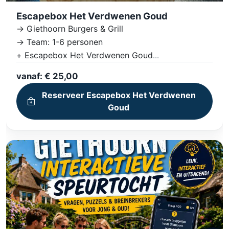
Escapebox Het Verdwenen Goud
-> Giethoorn Burgers & Grill
-> Team: 1-6 personen
+ Escapebox Het Verdwenen Goud
+ Uitdagende puzzels en opdrachten
vanaf: € 25,00
+ Inclusief Games en materialen
Reserveer Escapebox Het Verdwenen
+ Meeslepende Verhaallijn
Goud
+ Unieke Ervaring