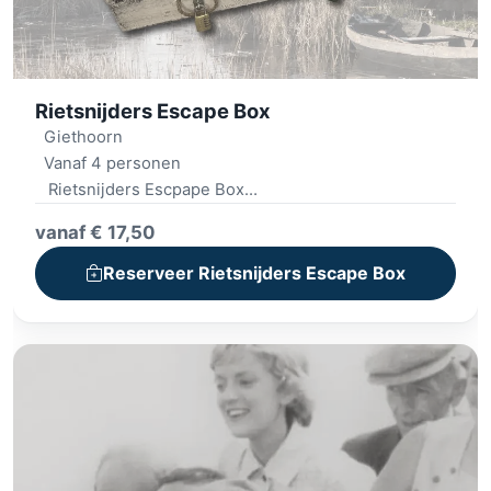
Rietsnijders Escape Box
Giethoorn
Vanaf 4 personen
Rietsnijders Escpape Box
Terras of binnen
vanaf € 17,50
Puzzels, codes & raadsels
Spanning en samenspel
Reserveer Rietsnijders Escape Box
Drankje & 2 hapjes