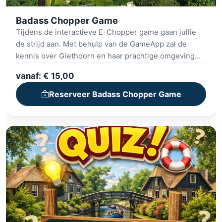
Badass Chopper Game
Tijdens de interactieve E-Chopper game gaan jullie
de strijd aan. Met behulp van de GameApp zal de
kennis over Giethoorn en haar prachtige omgeving
getoetst worden. Het team zal van alle markten thuis
vanaf: € 15,00
moeten zijn, want naast de ‘lokale’ kennis zullen er
diverse opdrachten, breinbrekers, puzzels en
Reserveer Badass Chopper Game
raadsels opgelost moeten worden. Zijn jullie het team
wat de hoogste score behaalt en daarmee zichzelf tot
winnaar kroont? Speel nu de Badass Chopper game.
Per team van 2-6 personen heb je 1 code nodig.