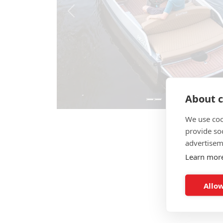
Previous
About c
We use coo
provide so
advertisem
Learn mor
Allow