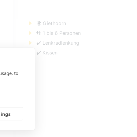
🌍 Giethoorn
👬 1 bis 6 Personen
✔️ Lenkradlenkung
✔️ Kissen
usage, to
tings