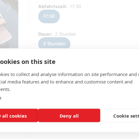
Abfahrtszeit:
17:30
Next
17:30
Dauer:
2 Stunden
2 Stunden
ookies on this site
Ihr gewähltes Zeitfenster
morgen
kies to collect and analyse information on site performance and 
17:30 - 19:30
cial media features and to enhance and customise content and
ents.
PREIS
€ 115,00
e
Reservierung vornehmen
 all cookies
Deny all
Cookie set