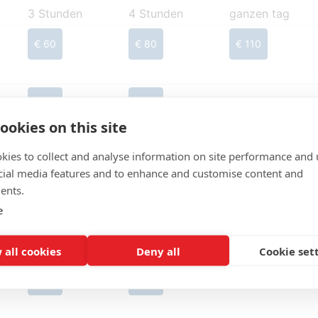
3 Stunden
4 Stunden
ganzen tag
€ 60
€ 80
€ 110
€ 60
€ 80
ookies on this site
kies to collect and analyse information on site performance and 
€ 60
€ 80
cial media features and to enhance and customise content and
ents.
e
€ 60
€ 80
 all cookies
Deny all
Cookie set
€ 60
€ 80