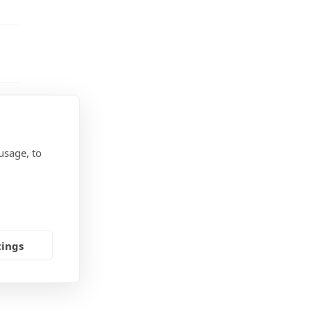
usage, to
tings