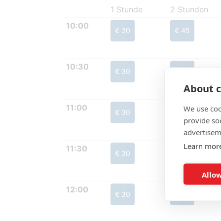
1 Stunde
2 Stunden
10:00
€ 30
€ 45
10:30
€ 30
€ 45
About c
11:00
We use coo
€ 30
€ 45
provide so
advertisem
Learn mor
11:30
€ 30
€ 45
Allow
12:00
€ 30
€ 45